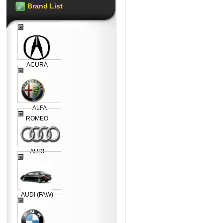
Brand List
ACURA
ALFA
ROMEO
AUDI
AUDI (FAW)