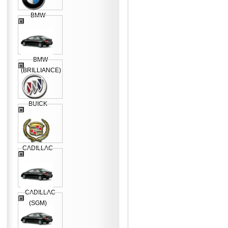
BMW
BMW
(BRILLIANCE)
BUICK
CADILLAC
CADILLAC
(SGM)