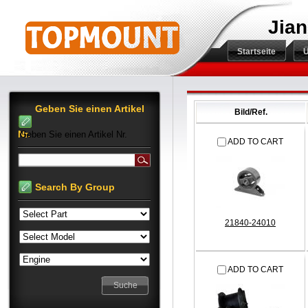
Jian
Startseite
Ü
Geben Sie einen Artikel
Bild/Ref.
Nr.
Geben Sie einen Artikel Nr.
ADD TO CART
Search By Group
21840-24010
ADD TO CART