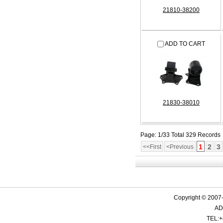
21810-38200
ADD TO CART
21830-38010
Page: 1/33 Total 329 Records
1
2
3
<<First
<Previous
Copyright © 2007-
ADD
TEL:+