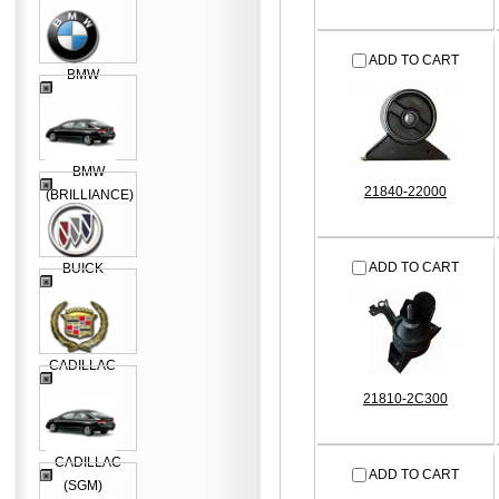
ADD TO CART
BMW
BMW
21840-22000
(BRILLIANCE)
ADD TO CART
BUICK
CADILLAC
21810-2C300
CADILLAC
ADD TO CART
(SGM)