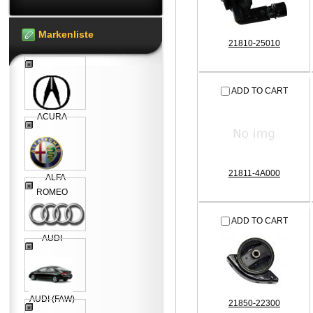
Markenliste
21810-25010
ADD TO CART
ACURA
21811-4A000
ALFA
ROMEO
ADD TO CART
AUDI
AUDI (FAW)
21850-22300